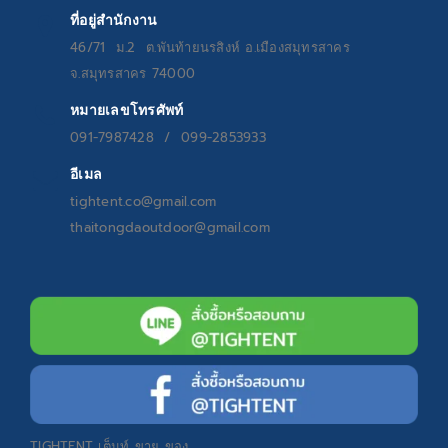
ที่อยู่สำนักงาน
46/71 ม.2 ต.พันท้ายนรสิงห์ อ.เมืองสมุทรสาคร
จ.สมุทรสาคร 74000
หมายเลขโทรศัพท์
091-7987428 / 099-2853933
อีเมล
tightent.co@gmail.com
thaitongdaoutdoor@gmail.com
TIGHTENT
เต็นท์ ขาย ของ