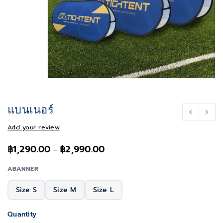
แบนเนอร์
Add your review
฿
1,290.00
฿
2,990.00
–
ABANNER
Size S
Size M
Size L
Quantity