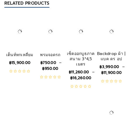
RELATED PRODUCTS
เซ็ตออกบูธภาค
Backdrop ผ้า |
เต็นท์หกเหลี่ยม
พรมจอดรถ
สนาม 3*4,5
แบค ดร อป
฿
15,900.00
฿
750.00
–
เมตร
฿
3,990.00
–
฿
950.00
฿
11,260.00
–
฿
11,900.00
฿
16,260.00