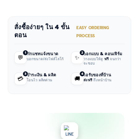
สั่งซื้อง่ายๆ ใน 4 ขั้น
EASY ORDERING
ตอน
PROCESS
1
2
ทักแชทแจ้งขนาด
ออกแบบ & คอนเฟิร์ม
💬
✨
บอกขนาด/ส่งไฟล์โลโก้
วางแบบให้ดู
ฟรี
จนกว่า
จะชอบ
3
4
ชำระเงิน & ผลิต
รอรับของที่บ้าน
💳
🚚
โอนไว ผลิตด่วน
ส่งฟรี
ถึงหน้าบ้าน