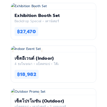
ใหม่! โปรแรง
Exhibition Booth Set
Backdrop Special + เคาน์เตอร์
฿27,470
ชุดยอดฮิต ขายดีสุด
เซ็ตอีเวนต์ (Indoor)
4 ธงโฆษณา + แบ็คดรอป + โต๊ะ
฿18,982
ตัวจบ ครบทุกงาน
เซ็ตโปรโมชัน (Outdoor)
แบ็คดรอป + เคาน์เตอร์ + 2 แบนเนอร์