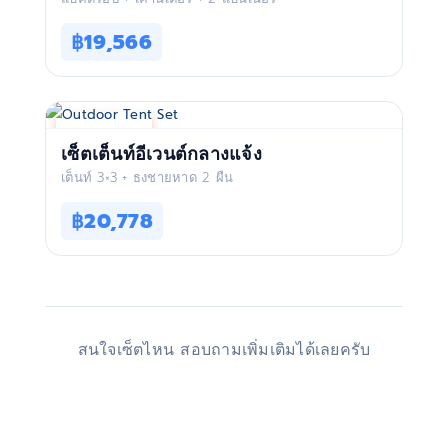
฿19,566
อัปเกรดแบรนด์
เซ็ตเต็นท์อีเวนต์กลางแจ้ง
เต็นท์ 3×3 + ธงชายหาด 2 ผืน
฿20,778
สนใจเซ็ตไหน สอบถามเพิ่มเติมได้เลยครับ
ทัก LINE สอบถาม / สั่งซื้อ