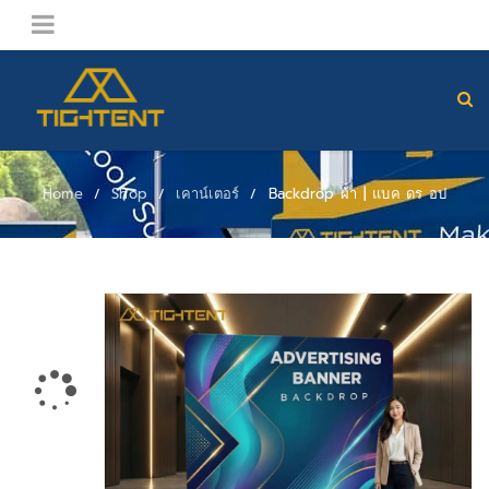
Home
Shop
เคาน์เตอร์
Backdrop ผ้า | แบค ดร อป
/
/
/