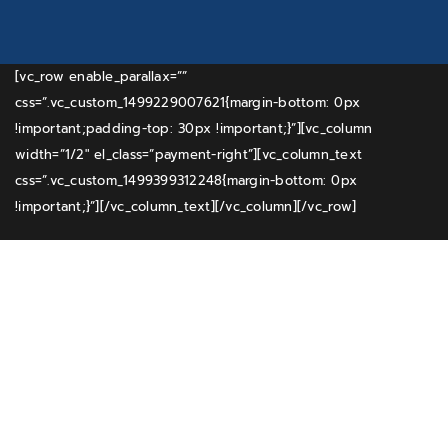
[vc_row enable_parallax=””
css=”.vc_custom_1499229007621{margin-bottom: 0px
!important;padding-top: 30px !important;}”][vc_column
width=”1/2″ el_class=”payment-right”][vc_column_text
css=”.vc_custom_1499399312248{margin-bottom: 0px
!important;}”]
[/vc_column_text][/vc_column][/vc_row]