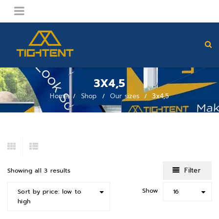
3X4,5
Home
Shop
Our sizes
3x4,5
/
/
/
Filter
Showing all 3 results
Show
Sort by price: low to
16
high