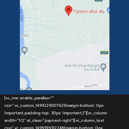
[vc_row enable_parallax=””
css=”.vc_custom_1499229007621{margin-bottom: 0px
!important;padding-top: 30px !important;}”][vc_column
width=”1/2″ el_class=”payment-right”][vc_column_text
css=”.vc_custom_1499399312248{margin-bottom: 0px