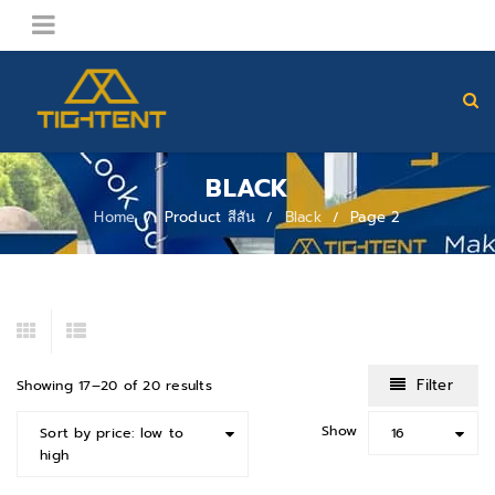
BLACK
Home
Product สีสัน
Black
Page 2
/
/
/
Filter
Showing 17–20 of 20 results
Show
Sort by price: low to
16
high