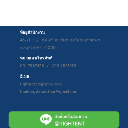
ที่อยู่สำนักงาน
46/71 ม.2 ต.พันท้ายนรสิงห์ อ.เมืองสมุทรสาคร
จ.สมุทรสาคร 74000
หมายเลขโทรศัพท์
091-7987428 / 099-2853933
อีเมล
tightent.co@gmail.com
thaitongdaoutdoor@gmail.com