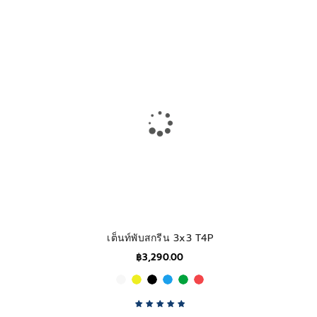
Rated
5.00
out
of 5
เต็นท์พับสกรีน 3x3 T4P
฿
3,290.00