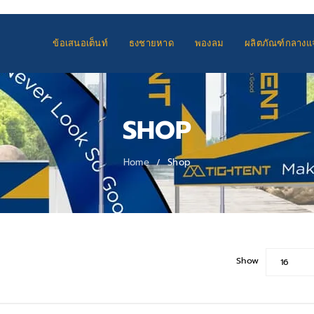
ข้อเสนอเต็นท์
ธงชายหาด
พองลม
ผลิตภัณฑ์กลางแจ
SHOP
Home
Shop
/
Show
16