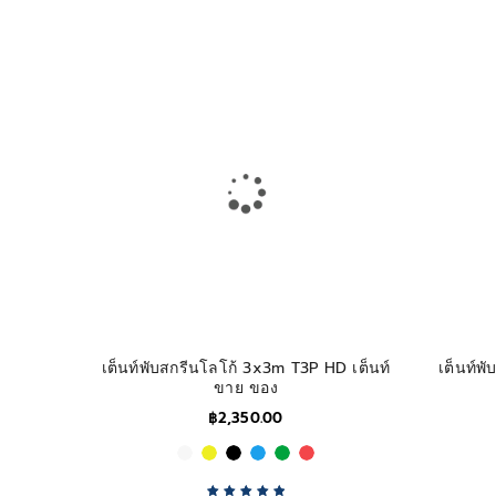
Rated
5.00
out
of 5
เต็นท์พับสกรีนโลโก้ 3x3m T3P HD เต็นท์
เต็นท์พ
ขาย ของ
฿
2,350.00