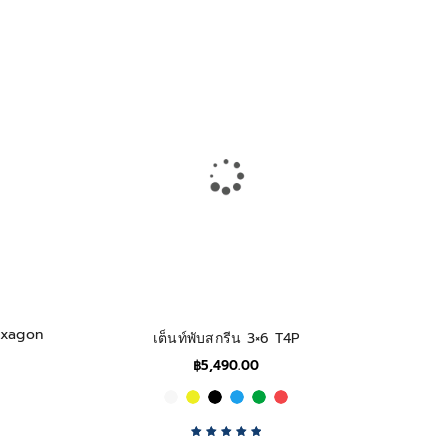
Rated
5.00
out
of 5
exagon
เต็นท์พับสกรีน 3×6 T4P
฿
5,490.00