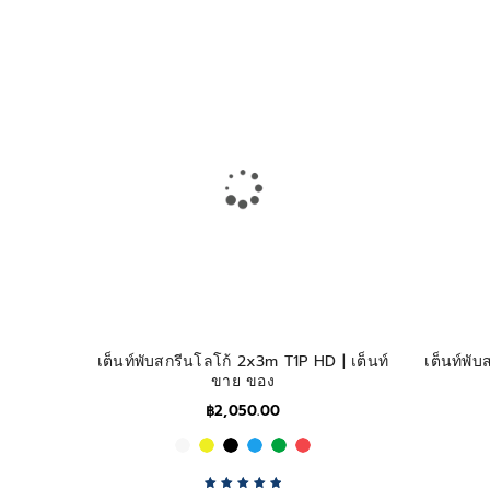
Rated
5.00
out
of 5
เต็นท์พับสกรีนโลโก้ 2x3m T1P HD | เต็นท์
เต็นท์พั
ขาย ของ
฿
2,050.00