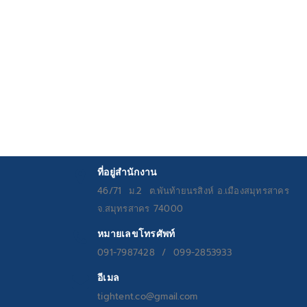
Rated
5.00
out
of 5
ที่อยู่สำนักงาน
46/71 ม.2 ต.พันท้ายนรสิงห์ อ.เมืองสมุทรสาคร
จ.สมุทรสาคร 74000
หมายเลขโทรศัพท์
091-7987428 / 099-2853933
อีเมล
tightent.co@gmail.com