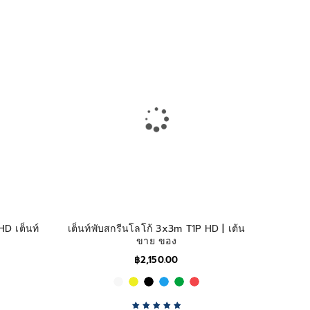
Rated
5.00
out
of 5
HD เต็นท์
เต็นท์พับสกรีนโลโก้ 3x3m T1P HD | เต้น
ขาย ของ
฿
2,150.00