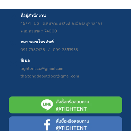
ที่อยู่สำนักงาน
46/71 ม.2 ต.พันท้ายนรสิงห์ อ.เมืองสมุทรสาคร
จ.สมุทรสาคร 74000
หมายเลขโทรศัพท์
091-7987428 / 099-2853933
อีเมล
tightent.co@gmail.com
thaitongdaoutdoor@gmail.com