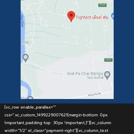
[vc_row enable_parallax=””
css=”.vc_custom_1499229007621{margin-bottom: 0px
!important;padding-top: 30px !important;}”][vc_column
width=”1/2″ el_class=”payment-right”][vc_column_text