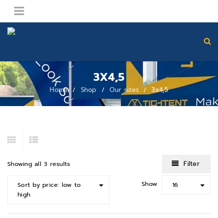
3X4,5
Home
Shop
Our sizes
3x4,5
/
/
/
Filter
Showing all 3 results
Show
Sort by price: low to
16
high