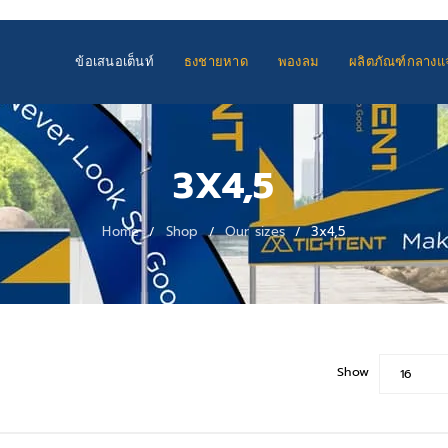
ข้อเสนอเต็นท์
ธงชายหาด
พองลม
ผลิตภัณฑ์กลางแจ
3X4,5
Home
Shop
Our sizes
3x4,5
/
/
/
Show
16