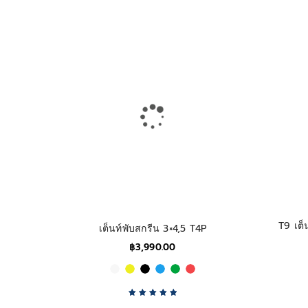
T9 เต
เต็นท์พับสกรีน 3×4,5 T4P
฿
3,990.00