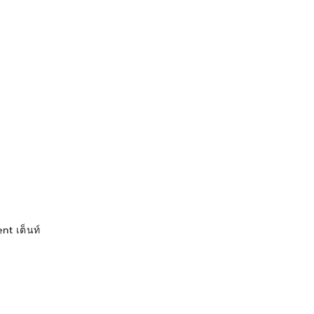
t เต็นท์