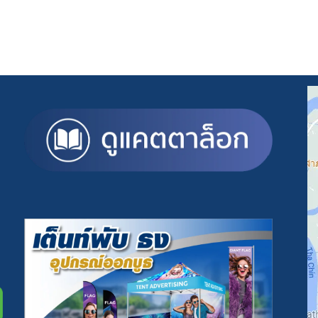
Rated
5.00
out
Rated
5.00
out
of 5
of 5