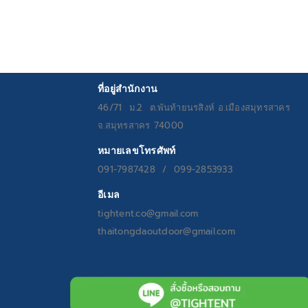
Rated
5.00
out
of 5
ที่อยู่สำนักงาน
46/71 ม.2 ต.พันท้ายนรสิงห์ อ.เมืองสมุทรสาคร
จ.สมุทรสาคร 74000
หมายเลขโทรศัพท์
091-7987428 / 099-2853933
อีเมล
tightent.co@gmail.com
thaitongdaoutdoor@gmail.com