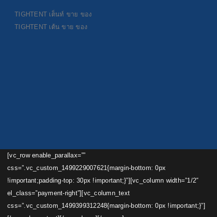
TIGHTENT
เต็นท์ ขาย ของ
TIGHTENT
เต้น ขาย ของ
[vc_row enable_parallax=””
css=”.vc_custom_1499229007621{margin-bottom: 0px
!important;padding-top: 30px !important;}”][vc_column width=”1/2″
el_class=”payment-right”][vc_column_text
css=”.vc_custom_1499399312248{margin-bottom: 0px !important;}”]