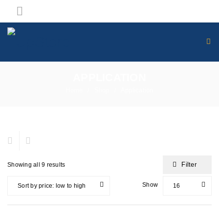
APPLICATION
Home
Shop
Application
/
/
Filter
Showing all 9 results
Show
Sort by price: low to high
16