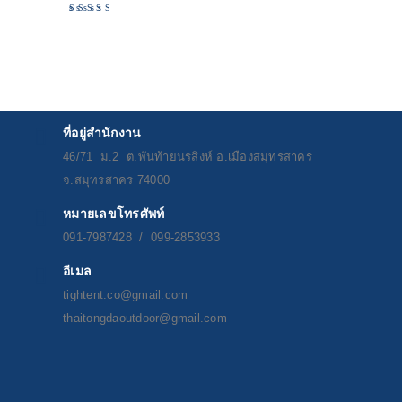
Rated
5.00
out
of 5
ที่อยู่สำนักงาน
46/71 ม.2 ต.พันท้ายนรสิงห์ อ.เมืองสมุทรสาคร
จ.สมุทรสาคร 74000
หมายเลขโทรศัพท์
091-7987428 / 099-2853933
อีเมล
tightent.co@gmail.com
thaitongdaoutdoor@gmail.com